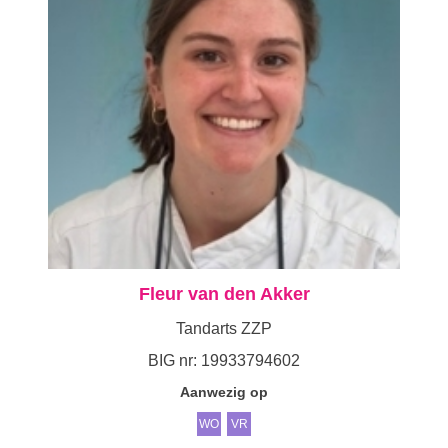
Fleur van den Akker
Tandarts ZZP
BIG nr: 19933794602
Aanwezig op
WO
VR