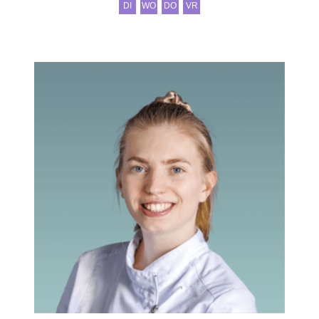
DI
WO
DO
VR