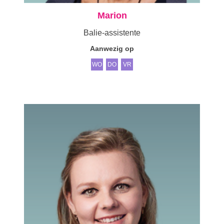
Marion
Balie-assistente
Aanwezig op
WO
DO
VR