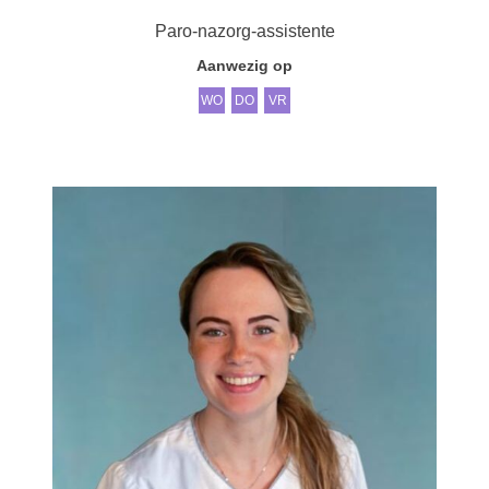
Paro-nazorg-assistente
Aanwezig op
WO
DO
VR