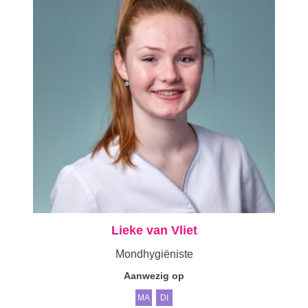
Lieke van Vliet
Mondhygiëniste
Aanwezig op
MA
DI