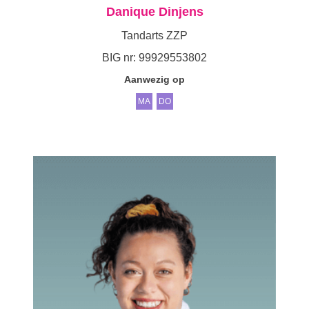
Danique Dinjens
Tandarts ZZP
BIG nr: 99929553802
Aanwezig op
MA
DO