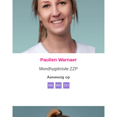
Paulien Warnaer
Mondhygiëniste ZZP
Aanwezig op
MA
WO
DO