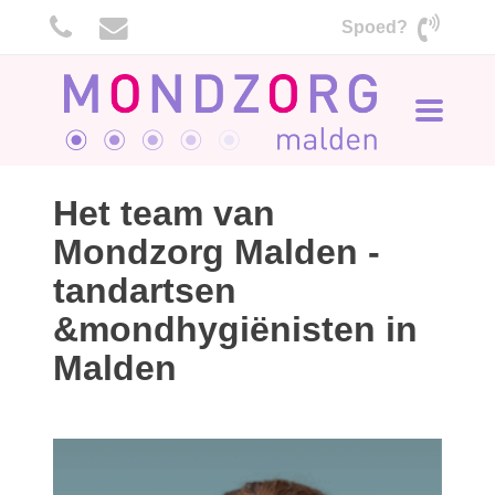
Spoed?
Toggle
navigati
Home
Onze praktijk
Ons team
Het team van
Mondzorg Malden -
tandartsen
&mondhygiënisten in
Malden