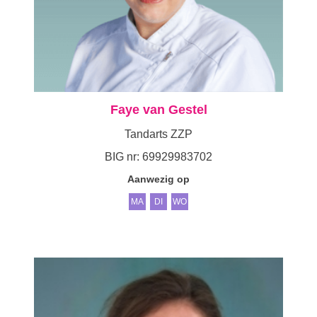
Faye van Gestel
Tandarts ZZP
BIG nr: 69929983702
Aanwezig op
MA
DI
WO