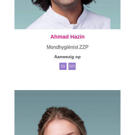
Ahmad Hazin
Mondhygiënist ZZP
Aanwezig op
DI
DO