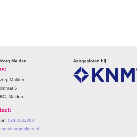
zorg Malden
Aangesloten bij
es:
zorg Malden
lstraat 6
 BG, Malden
tact:
oon:
024-3582000
@mondzorgmalden.nl