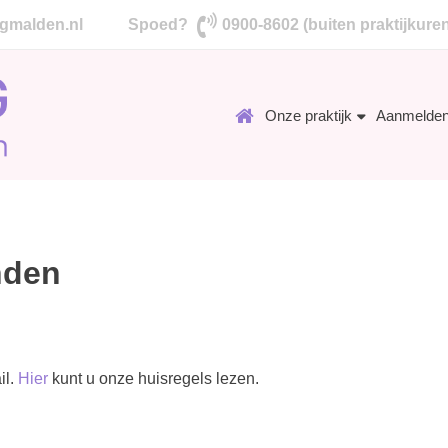
gmalden.nl
Spoed?
0900-8602 (buiten praktijkure
Onze praktijk
Aanmelde
nden
il.
Hier
kunt u onze huisregels lezen.